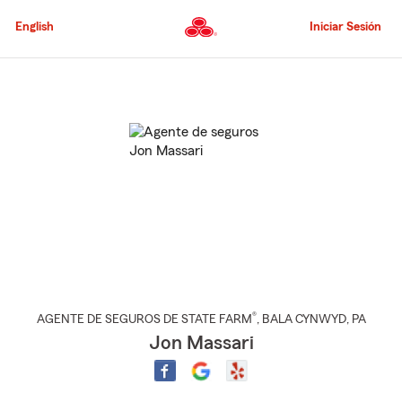
Pasar
al
English
Iniciar Sesión
contenido
principal
Comienzo
del
contenido
principal
®
AGENTE DE SEGUROS DE STATE FARM
,
BALA CYNWYD
, PA
Jon Massari