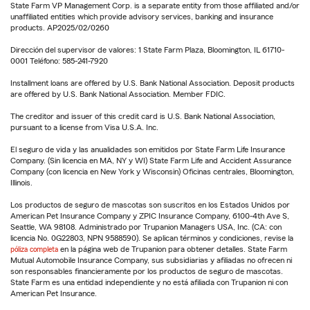
State Farm VP Management Corp. is a separate entity from those affiliated and/or
unaffiliated entities which provide advisory services, banking and insurance
products. AP2025/02/0260
Dirección del supervisor de valores: 1 State Farm Plaza, Bloomington, IL 61710-
0001 Teléfono: 585-241-7920
Installment loans are offered by U.S. Bank National Association. Deposit products
are offered by U.S. Bank National Association. Member FDIC.
The creditor and issuer of this credit card is U.S. Bank National Association,
pursuant to a license from Visa U.S.A. Inc.
El seguro de vida y las anualidades son emitidos por State Farm Life Insurance
Company. (Sin licencia en MA, NY y WI) State Farm Life and Accident Assurance
Company (con licencia en New York y Wisconsin) Oficinas centrales, Bloomington,
Illinois.
Los productos de seguro de mascotas son suscritos en los Estados Unidos por
American Pet Insurance Company y ZPIC Insurance Company, 6100-4th Ave S,
Seattle, WA 98108. Administrado por Trupanion Managers USA, Inc. (CA: con
licencia No. 0G22803, NPN 9588590). Se aplican términos y condiciones, revise la
póliza completa
en la página web de Trupanion para obtener detalles. State Farm
Mutual Automobile Insurance Company, sus subsidiarias y afiliadas no ofrecen ni
son responsables financieramente por los productos de seguro de mascotas.
State Farm es una entidad independiente y no está afiliada con Trupanion ni con
American Pet Insurance.