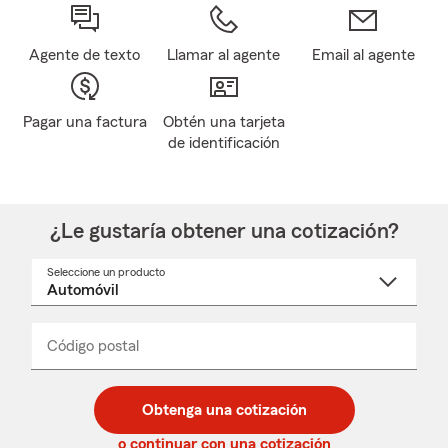
Agente de texto
Llamar al agente
Email al agente
Pagar una factura
Obtén una tarjeta
de identificación
¿Le gustaría obtener una cotización?
Seleccione un producto
Seleccione
un
nombre
de
producto
del
Código postal
Ingresa
Ingresa
_____
menú
un
un
desplegable
código
código
postal
postal
Obtenga una cotización
de
de
5
5
o continuar con una cotización